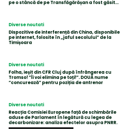
pe o stâncă de pe Transfăgărășan a fost găsit…
Diverse noutati
Dispozitive de interferență din China, disponibile
pe internet, folosite în „jaful secolului” de la
Timișoara
Diverse noutati
Folha, ieșit din CFR Cluj după înfrângerea cu
Tromso! ”Îi voi elimina pe toți!”. DOUĂ nume
”concurează” pentru poziția de antrenor
Diverse noutati
Reacția Comisiei Europene față de schimbările
aduse de Parlament în legătură cu legea de
decarbonizare: analiza efectelor asupra PNRR.