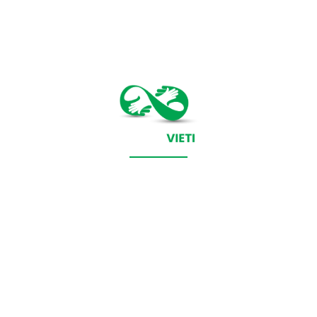
CONTACT SALVEAZAVIETI.RO
POLITICA DE COOKIES (GDPR)
POLITICĂ DE CONFIDENȚIALITATE
Salveazavieti.ro un site de știri / blog de noutăți, dedicat
diseminării de informații și actualități. Acesta oferă articole,
reportaje și analize pe teme diverse, de la evenimente curente
la subiecte specifice de interes. Este un spațiu digital pentru