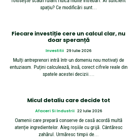
folosește scaun rulant ridică multe întrebări. Ai suficient
spațiu? Ce modificări sunt...
Fiecare investiție cere un calcul clar, nu
doar speranță
Investitii
29 Iulie 2026
Mulți antreprenori intră într-un domeniu nou motivați de
entuziasm. Puțini calculează, însă, corect cifrele reale din
spatele acestei decizii....
Micul detaliu care decide tot
Afaceri Si Industrii
22 Iulie 2026
Oamenii care prepară conserve de casă acordă multă
atenție ingredientelor. Aleg roșiile cu grijă. Cântăresc
zahărul. Urmăresc timpii de...