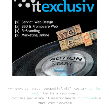
- Ai nevoie de transport aeroport in Anglia? Încearcă
Airport Taxi
London
. Calitate la prețul corect.
- Companie specializata in tranzactionarea de
Criptomonede
si
infrastructura blockchain.